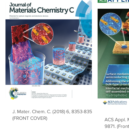
J. Mater. Chem. C. (2018) 6, 8353-8359.
(FRONT COVER)
ACS Appl. M
9871. (Fron