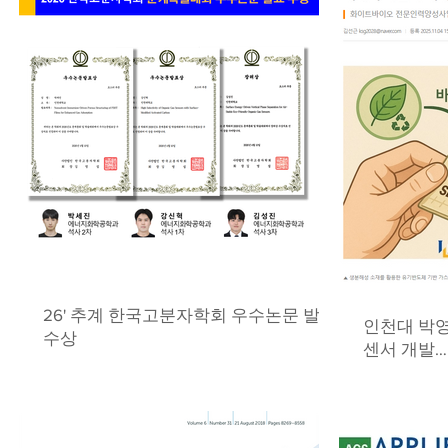
26' 추계 한국고분자학회 우수논문 발표
인천대 박영
수상
센서 개발…